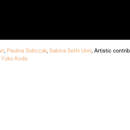
rr
,
Paulina Sobczak
,
Sabina Sethi Unni
, Artistic contr
y
Yuko Kudo