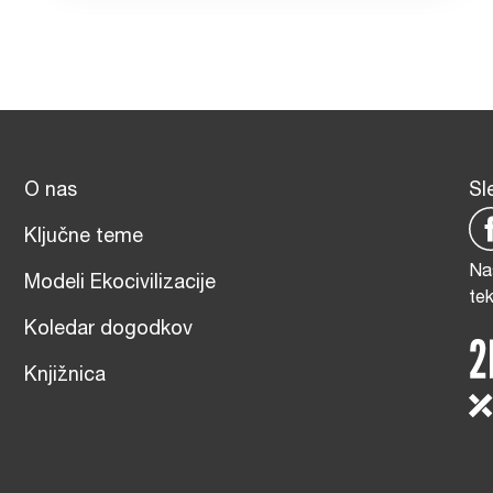
O nas
Sl
Ključne teme
Na
Modeli Ekocivilizacije
te
Koledar dogodkov
Knjižnica