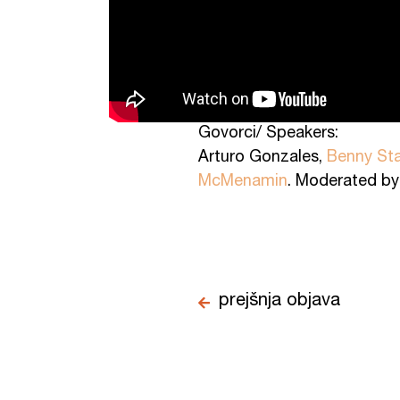
Govorci/ Speakers:
Arturo Gonzales,
Benny Sta
McMenamin
. Moderated b
prejšnja objava