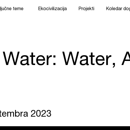
ljučne teme
Ekocivilizacija
Projekti
Koledar d
 Water: Water, A
ptembra 2023