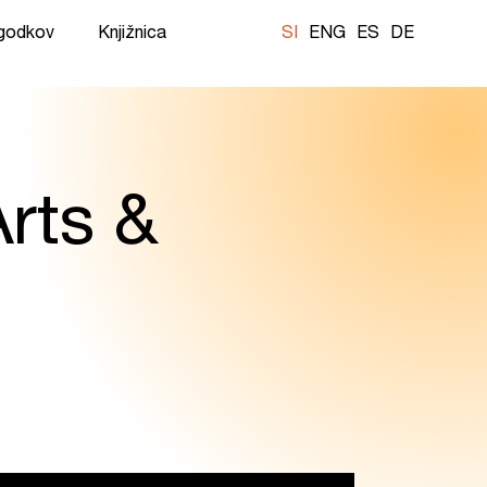
ogodkov
Knjižnica
SI
ENG
ES
DE
rts &