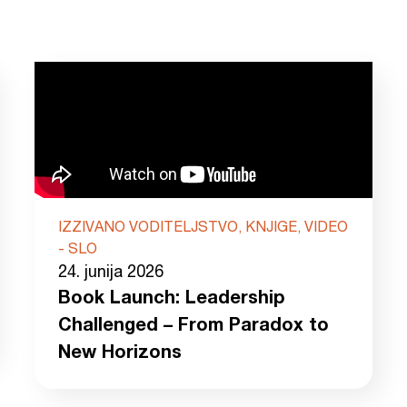
IZZIVANO VODITELJSTVO, KNJIGE, VIDEO
- SLO
24. junija 2026
Book Launch: Leadership
Challenged – From Paradox to
New Horizons