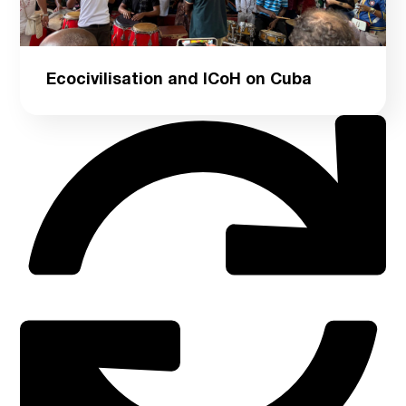
Ecocivilisation and ICoH on Cuba