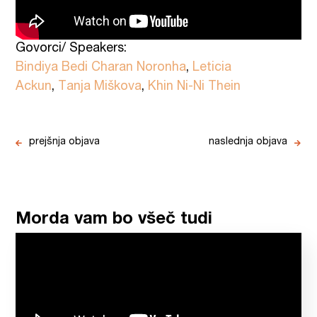
Govorci/ Speakers:
Bindiya Bedi Charan Noronha
,
Leticia
Ackun
,
Tanja Miškova
,
Khin Ni-Ni Thein
prejšnja objava
naslednja objava
Morda vam bo všeč tudi