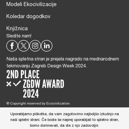
Modeli Ekocivilizacije
Koledar dogodkov
Knjižnica
Sledite nam!
Naša spletna stran je prejela nagrado na mednarodnem
tekmovanju Zagreb Design Week 2024.
© Copyright reserved by Ecocivilization.
Zasnova in oblikovanje spletne strani:
DBP Studio
, Tehnična izdelava:
Tim Radelj Remic (
Reialesa
), Administracija: Gloria Ribnikar Cimerman
Uporabljamo piškotke, da vam zagotovimo najboljšo izkušnjo na
This site is protected by reCAPTCHA and the Google
Privacy Policy
and
naši spletni strani. Če boste še naprej uporabljali to spletno stran,
Terms of Service
apply.
bomo domnevali, da ste z njo zadovoljni.