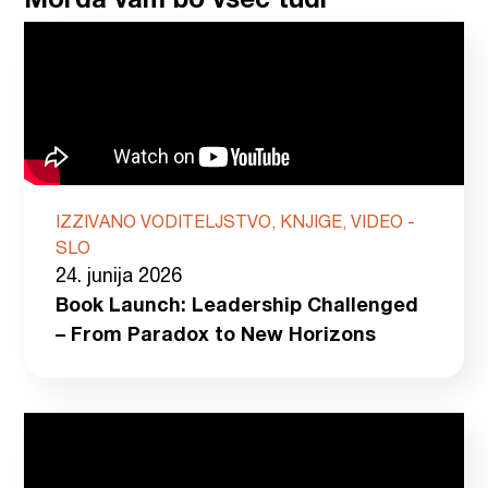
Morda vam bo všeč tudi
IZZIVANO VODITELJSTVO, KNJIGE, VIDEO -
SLO
24. junija 2026
Book Launch: Leadership Challenged
– From Paradox to New Horizons