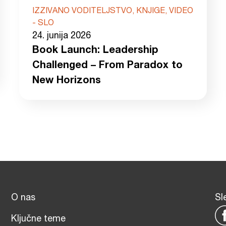
IZZIVANO VODITELJSTVO, KNJIGE, VIDEO
- SLO
24. junija 2026
Book Launch: Leadership
Challenged – From Paradox to
New Horizons
O nas
Sl
Ključne teme