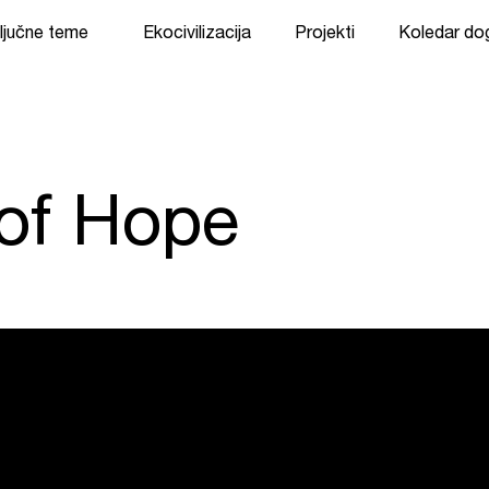
ljučne teme
Ekocivilizacija
Projekti
Koledar d
 of Hope