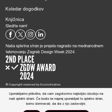
Koledar dogodkov
Knjižnica
Sledite nam!
Naša spletna stran je prejela nagrado na mednarodnem
tekmovanju Zagreb Design Week 2024.
© Copyright reserved by Ecocivilization.
Zasnova in oblikovanje spletne strani:
DBP Studio
, Tehnična izdelava:
Tim Radelj Remic (
Reialesa
), Administracija: Gloria Ribnikar Cimerman
Uporabljamo piškotke, da vam zagotovimo najboljšo izkušnjo na
This site is protected by reCAPTCHA and the Google
Privacy Policy
and
naši spletni strani. Če boste še naprej uporabljali to spletno stran,
Terms of Service
apply.
bomo domnevali, da ste z njo zadovoljni.