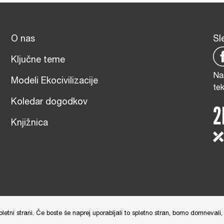
O nas
Sl
Ključne teme
Na
Modeli Ekocivilizacije
te
Koledar dogodkov
Knjižnica
čna izdelava: Tim Radelj Remic (
Reialesa
), Administracija: Gloria Rib
tni strani. Če boste še naprej uporabljali to spletno stran, bomo domnevali, 
and
Terms of Service
apply.