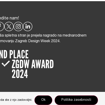
edite nam!
ša spletna stran je prejela nagrado na mednarodnem
kmovanju Zagreb Design Week 2024.
nikar Cimerman
Ok
Politika zasebnosti
da ste z njo zadovoljni.