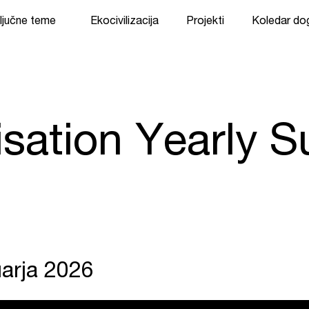
ljučne teme
Ekocivilizacija
Projekti
Koledar d
lisation Yearly 
uarja 2026