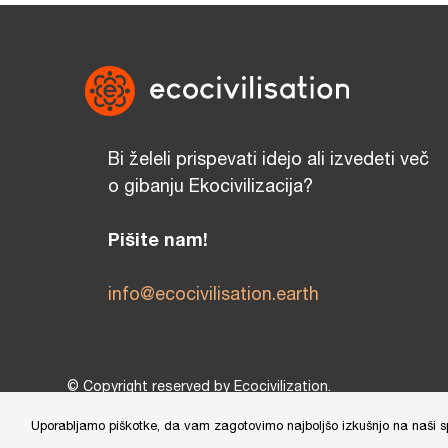
Bi želeli prispevati idejo ali izvedeti več
o gibanju Ekocivilizacija?
Pišite nam!
info@ecocivilisation.earth
© Copyright reserved by Ecocivilization.
Zasnova in oblikovanje spletne strani:
DBP Studio
, Tehni
Uporabljamo piškotke, da vam zagotovimo najboljšo izkušnjo na naši sple
This site is protected by reCAPTCHA and the Google
Privacy Policy