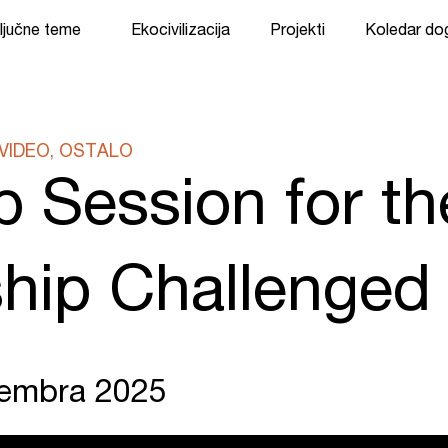
ljučne teme
Ekocivilizacija
Projekti
Koledar d
VIDEO, OSTALO
 Session for th
hip Challenged
vembra 2025