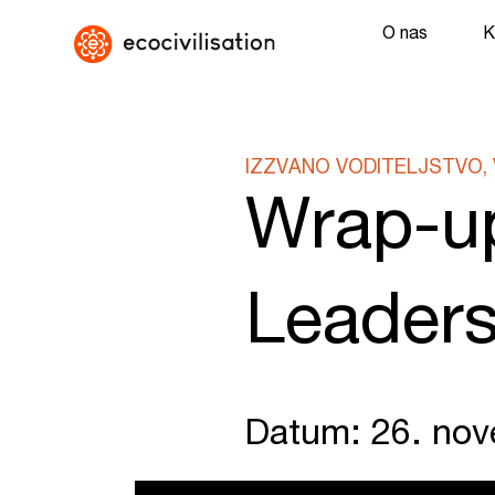
O nas
K
IZZVANO VODITELJSTVO, 
Wrap-up
Leaders
Datum: 26. no