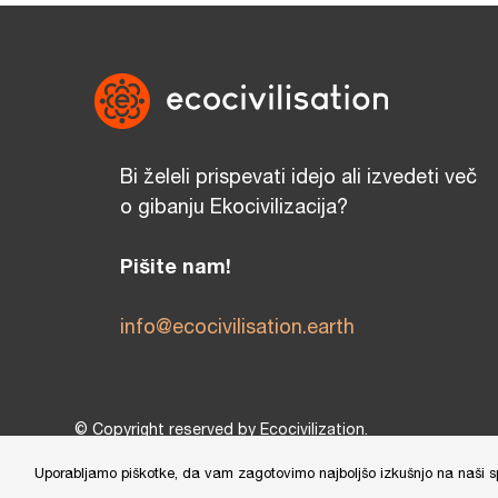
Bi želeli prispevati idejo ali izvedeti več
o gibanju Ekocivilizacija?
Pišite nam!
info@ecocivilisation.earth
© Copyright reserved by Ecocivilization.
Zasnova in oblikovanje spletne strani:
DBP Studio
, Tehni
Uporabljamo piškotke, da vam zagotovimo najboljšo izkušnjo na naši sple
This site is protected by reCAPTCHA and the Google
Privacy Policy