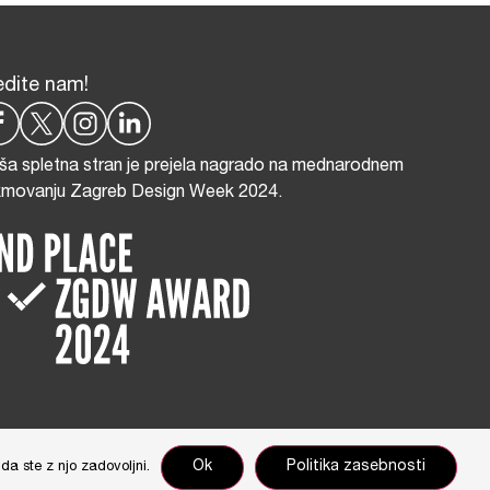
edite nam!
ša spletna stran je prejela nagrado na mednarodnem
kmovanju Zagreb Design Week 2024.
nikar Cimerman
Ok
Politika zasebnosti
da ste z njo zadovoljni.