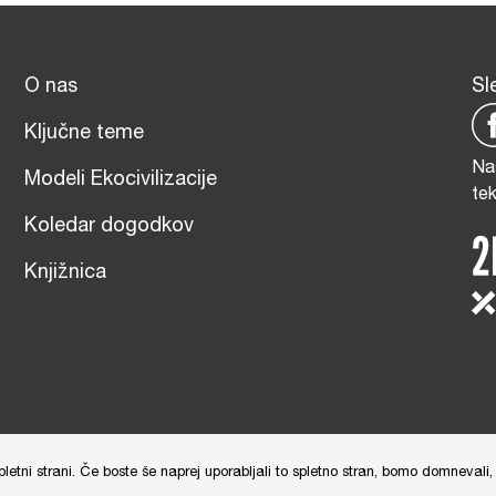
O nas
Sl
Ključne teme
Na
Modeli Ekocivilizacije
te
Koledar dogodkov
Knjižnica
čna izdelava: Tim Radelj Remic (
Reialesa
), Administracija: Gloria Rib
tni strani. Če boste še naprej uporabljali to spletno stran, bomo domnevali, 
and
Terms of Service
apply.