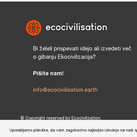
Bi želeli prispevati idejo ali izvedeti več
o gibanju Ekocivilizacija?
Pišite nam!
info@ecocivilisation.earth
© Copyright reserved by Ecocivilization.
Zasnova in oblikovanje spletne strani:
DBP Studio
, Tehni
Uporabljamo piškotke, da vam zagotovimo najboljšo izkušnjo na naši sple
This site is protected by reCAPTCHA and the Google
Privacy Policy