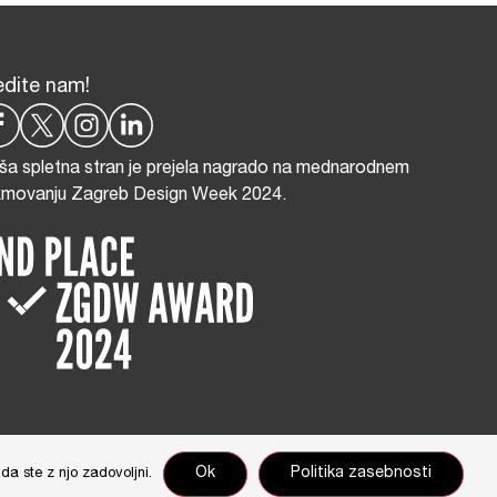
edite nam!
ša spletna stran je prejela nagrado na mednarodnem
kmovanju Zagreb Design Week 2024.
nikar Cimerman
Ok
Politika zasebnosti
da ste z njo zadovoljni.