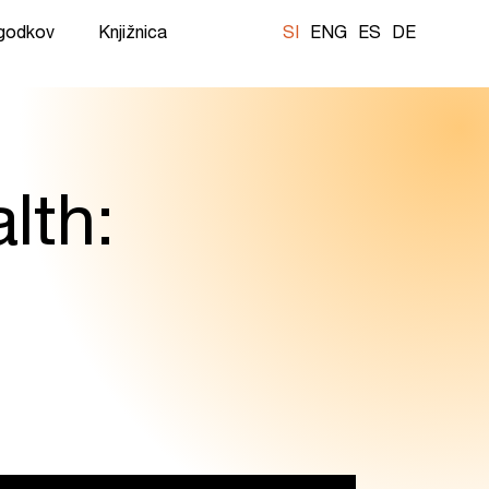
ogodkov
Knjižnica
SI
ENG
ES
DE
lth: