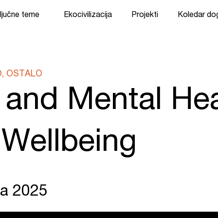
ljučne teme
Ekocivilizacija
Projekti
Koledar d
O, OSTALO
and Mental Hea
 Wellbeing
ja 2025