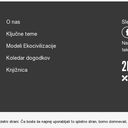
O nas
Sl
Ključne teme
Na
Modeli Ekocivilizacije
te
Koledar dogodkov
Knjižnica
čna izdelava: Tim Radelj Remic (
Reialesa
), Administracija: Gloria Rib
tni strani. Če boste še naprej uporabljali to spletno stran, bomo domnevali, 
and
Terms of Service
apply.