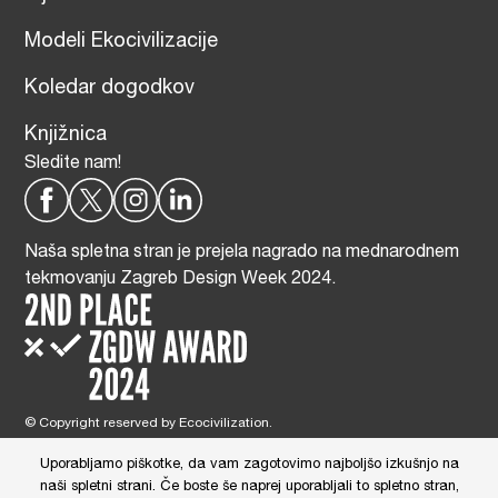
Modeli Ekocivilizacije
Koledar dogodkov
Knjižnica
Sledite nam!
Naša spletna stran je prejela nagrado na mednarodnem
tekmovanju Zagreb Design Week 2024.
© Copyright reserved by Ecocivilization.
Zasnova in oblikovanje spletne strani:
DBP Studio
, Tehnična izdelava:
Tim Radelj Remic (
Reialesa
), Administracija: Gloria Ribnikar Cimerman
Uporabljamo piškotke, da vam zagotovimo najboljšo izkušnjo na
This site is protected by reCAPTCHA and the Google
Privacy Policy
and
naši spletni strani. Če boste še naprej uporabljali to spletno stran,