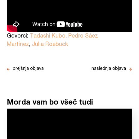
Govorci:
Tadashi Kubo
,
Pedro Sáez
Martínez
,
Julia Roebuck
prejšnja objava
naslednja objava
Morda vam bo všeč tudi