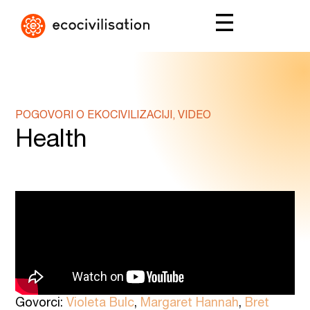
POGOVORI O EKOCIVILIZACIJI, VIDEO
Health
Govorci:
Violeta Bulc
,
Margaret Hannah
,
Bret