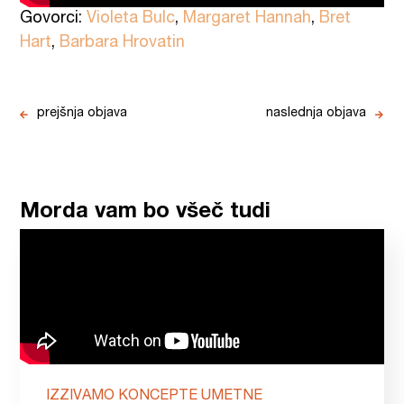
Govorci:
Violeta Bulc
,
Margaret Hannah
,
Bret
Hart
,
Barbara Hrovatin
prejšnja objava
naslednja objava
Morda vam bo všeč tudi
IZZIVAMO KONCEPTE UMETNE