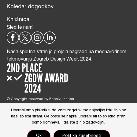
Koledar dogodkov
Knjižnica
Sledite nam!
Naša spletna stran je prejela nagrado na mednarodnem
tekmovanju Zagreb Design Week 2024.
© Copyright reserved by Ecocivilization.
Zasnova in oblikovanje spletne strani:
DBP Studio
, Tehnična izdelava:
Tim Radelj Remic (
Reialesa
), Administracija: Gloria Ribnikar Cimerman
Uporabljamo piškotke, da vam zagotovimo najboljšo izkušnjo na
This site is protected by reCAPTCHA and the Google
Privacy Policy
and
naši spletni strani. Če boste še naprej uporabljali to spletno stran,
Terms of Service
apply.
bomo domnevali, da ste z njo zadovoljni.
Ok
Politika zasebnosti