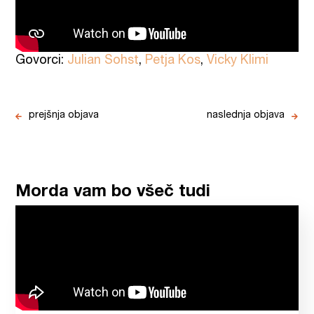
Govorci:
Julian Sohst
,
Petja Kos
,
Vicky Klimi
prejšnja objava
naslednja objava
Morda vam bo všeč tudi