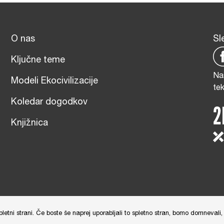
O nas
Sl
Ključne teme
Na
Modeli Ekocivilizacije
te
Koledar dogodkov
Knjižnica
čna izdelava: Tim Radelj Remic (
Reialesa
), Administracija: Gloria Rib
tni strani. Če boste še naprej uporabljali to spletno stran, bomo domnevali, 
and
Terms of Service
apply.