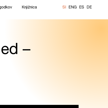
ogodkov
Knjižnica
SI
ENG
ES
DE
ged –