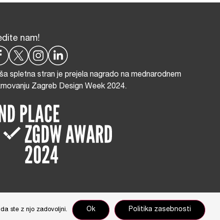
edite nam!
ša spletna stran je prejela nagrado na mednarodnem
kmovanju Zagreb Design Week 2024.
nikar Cimerman
Ok
Politika zasebnosti
da ste z njo zadovoljni.