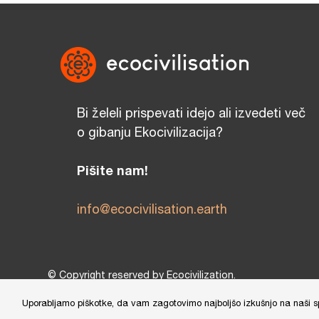
Bi želeli prispevati idejo ali izvedeti več
o gibanju Ekocivilizacija?
Pišite nam!
info@ecocivilisation.earth
© Copyright reserved by Ecocivilization.
Zasnova in oblikovanje spletne strani:
DBP Studio
, Tehni
Uporabljamo piškotke, da vam zagotovimo najboljšo izkušnjo na naši sple
This site is protected by reCAPTCHA and the Google
Privacy Policy