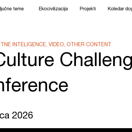
ljučne teme
Ekocivilizacija
Projekti
Koledar d
TNE INTELIGENCE, VIDEO, OTHER CONTENT
Culture Challen
nference
ca 2026