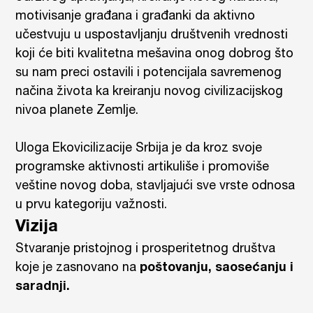
motivisanje građana i građanki da aktivno
učestvuju u uspostavljanju društvenih vrednosti
koji će biti kvalitetna mešavina onog dobrog što
su nam preci ostavili i potencijala savremenog
načina života ka kreiranju novog civilizacijskog
nivoa planete Zemlje.
Uloga Ekovicilizacije Srbija je da kroz svoje
programske aktivnosti artikuliše i promoviše
veštine novog doba, stavljajući sve vrste odnosa
u prvu kategoriju važnosti.
Vizija
Stvaranje pristojnog i prosperitetnog društva
koje je zasnovano na
poštovanju, saosećanju i
saradnji.